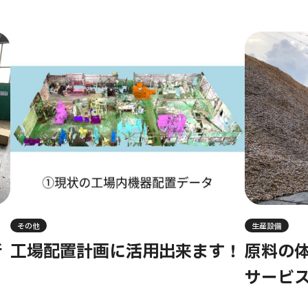
その他
生産設備
新
工場配置計画に活用出来ます！
原料の体
サービ