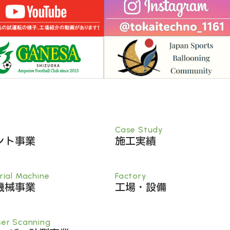
Case Study
ント事業
施工実績
rial Machine
Factory
機械事業
工場・設備
ser Scanning